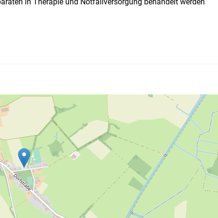
paraten in Therapie und Notfallversorgung behandelt werden