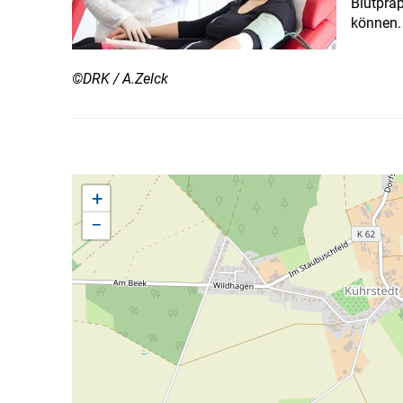
Blutprä
können.
©DRK / A.Zelck
+
−