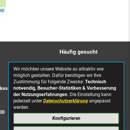
ap
Häufig gesucht
Bürgerbüro
Wir möchten unsere Website so attraktiv wie
Online Rathaus
möglich gestalten. Dafür benötigen wir Ihre
Zustimmung für folgende Zwecke:
Technisch
Was erledige ich wo?
notwendig, Besucher-Statistiken & Verbesserung
rkesa
Stellenangebote
der Nutzungserfahrungen
. Die Einstellung kann
jederzeit unter
Datenschutzerklärung
angepasst
Mängelmeldung
werden.
Straßenbeleuchtung
300
defekt
Konfigurieren