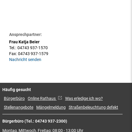
Ansprechpartner:
Frau Katja Beier
Tel.:
04743 937-1570
Fax:
04743 937-1579
Nachricht senden
Häufig gesucht
Bürgerbüro
Online Rathaus
Was erledige ich wo?
Stellenangebote
Mängelmeldung
Straßenbeleuchtung defekt
Bürgerbüro (Tel.: 04743 937-2300)
Montag, Mittwoch, Freitag: 08:00 - 13:00 Uhr