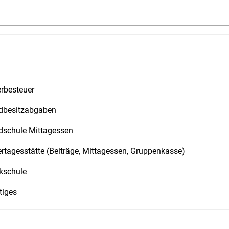
rbesteuer
dbesitzabgaben
dschule Mittagessen
rtagesstätte (Beiträge, Mittagessen, Gruppenkasse)
kschule
tiges