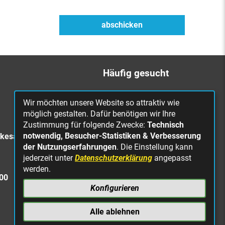
Häufig gesucht
Bürgerbüro
Wir möchten unsere Website so attraktiv wie
Online Rathaus
möglich gestalten. Dafür benötigen wir Ihre
Zustimmung für folgende Zwecke:
Technisch
Was erledige ich wo?
notwendig, Besucher-Statistiken & Verbesserung
rkesa
Stellenangebote
der Nutzungserfahrungen
. Die Einstellung kann
jederzeit unter
Datenschutzerklärung
angepasst
Mängelmeldung
werden.
Straßenbeleuchtung
300
defekt
Konfigurieren
Alle ablehnen