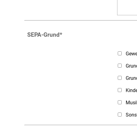
SEPA-Grund
*
Gewe
Grun
Grun
Kinde
Musi
Sons