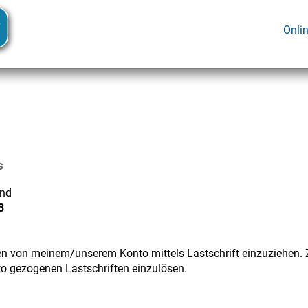
Onli
s
and
3
en von meinem/unserem Konto mittels Lastschrift einzuziehen. Zu
to gezogenen Lastschriften einzulösen.