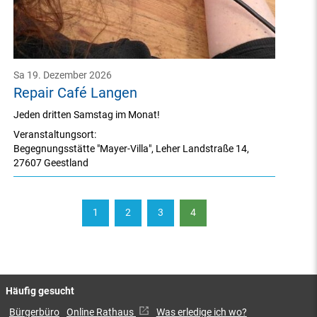
Sa 19. Dezember 2026
Repair Café Langen
Jeden dritten Samstag im Monat!
Veranstaltungsort:
Begegnungsstätte "Mayer-Villa"
,
Leher Landstraße 14
,
27607 Geestland
1
2
3
4
Häufig gesucht
Bürgerbüro
Online Rathaus
Was erledige ich wo?