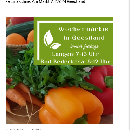
zeit:maschine
,
Am Markt 7
,
27624 Geestland