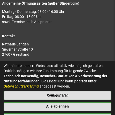
Allgemeine Öffnungszeiten (außer Bürgerbüro)
Montag - Donnerstag: 08:00 - 16:00 Uhr
Freitag: 08:00 - 13:00 Uhr
sowie Termine nach Absprache.
Kontakt
Rathaus Langen
Sieverner Straße 10
27607 Geestland
Rathaus Bad Bederkesa
Wir möchten unsere Website so attraktiv wie möglich gestalten.
Am Markt 8
Dafür benötigen wir Ihre Zustimmung für folgende Zwecke:
27624 Geestland
Technisch notwendig, Besucher-Statistiken & Verbesserung der
Nutzungserfahrungen
. Die Einstellung kann jederzeit unter
Tel.: 04743 937-2300
Datenschutzerklärung
angepasst werden.
Konfigurieren
KONTAKT
NACH OBEN
IMPRESSUM
Alle ablehnen
DATENSCHUTZ
BARRIEREFREIHEIT