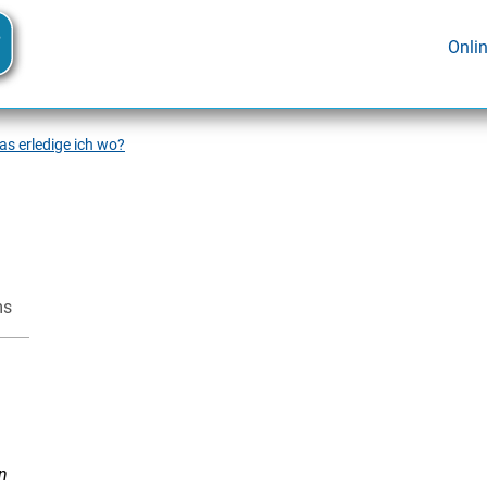
Onli
s erledige ich wo?
ms
n