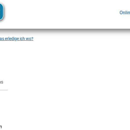
Onli
s erledige ich wo?
ms
n