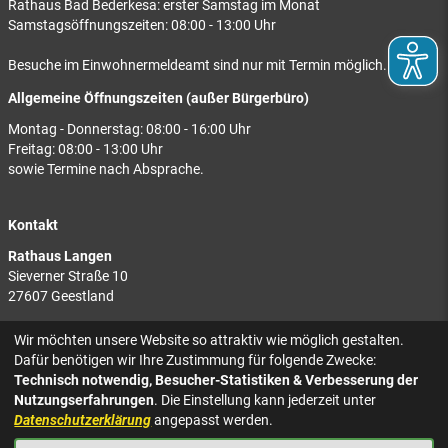
Rathaus Bad Bederkesa: erster Samstag im Monat
Samstagsöffnungszeiten: 08:00 - 13:00 Uhr
Besuche im Einwohnermeldeamt sind nur mit Termin möglich.
Allgemeine Öffnungszeiten (außer Bürgerbüro)
Montag - Donnerstag: 08:00 - 16:00 Uhr
Freitag: 08:00 - 13:00 Uhr
sowie Termine nach Absprache.
Kontakt
Rathaus Langen
Sieverner Straße 10
27607 Geestland
Rathaus Bad Bederkesa
Wir möchten unsere Website so attraktiv wie möglich gestalten.
Am Markt 8
Dafür benötigen wir Ihre Zustimmung für folgende Zwecke:
27624 Geestland
Technisch notwendig, Besucher-Statistiken & Verbesserung der
Nutzungserfahrungen
. Die Einstellung kann jederzeit unter
Tel.: 04743 937-2300
Datenschutzerklärung
angepasst werden.