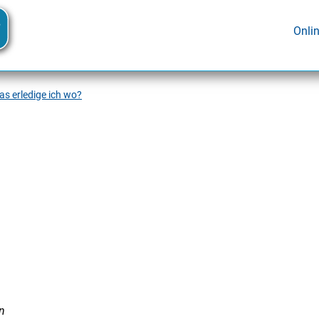
Onli
s erledige ich wo?
n