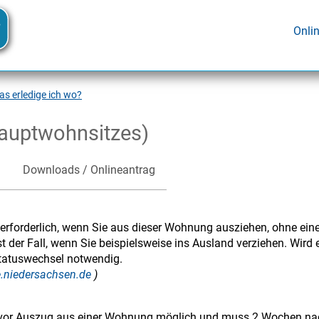
Onli
s erledige ich wo?
auptwohnsitzes)
Downloads / Onlineantrag
erforderlich, wenn Sie aus dieser Wohnung ausziehen, ohne ein
der Fall, wenn Sie beispielsweise ins Ausland verziehen. Wird 
tatuswechsel notwendig.
ce.niedersachsen.de
)
e vor Auszug aus einer Wohnung möglich und muss 2 Wochen na