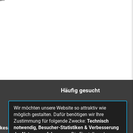
Häufig gesucht
Bürgerbüro
Wir möchten unsere Website so attraktiv wie
Online Rathaus
möglich gestalten. Dafür benötigen wir Ihre
Zustimmung für folgende Zwecke:
Technisch
Was erledige ich wo?
notwendig, Besucher-Statistiken & Verbesserung
rkesa
Stellenangebote