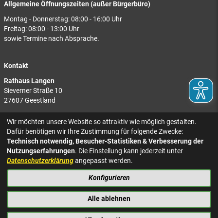
Allgemeine Öffnungszeiten (außer Bürgerbüro)
Montag - Donnerstag: 08:00 - 16:00 Uhr
Freitag: 08:00 - 13:00 Uhr
sowie Termine nach Absprache.
Kontakt
Rathaus Langen
Sieverner Straße 10
27607 Geestland
Rathaus Bad Bederkesa
Wir möchten unsere Website so attraktiv wie möglich gestalten.
Am Markt 8
Dafür benötigen wir Ihre Zustimmung für folgende Zwecke:
27624 Geestland
Technisch notwendig, Besucher-Statistiken & Verbesserung der
Nutzungserfahrungen
. Die Einstellung kann jederzeit unter
Tel.: 04743 937-2300
Datenschutzerklärung
angepasst werden.
Konfigurieren
KONTAKT
NACH OBEN
IMPRESSUM
Alle ablehnen
DATENSCHUTZ
BARRIEREFREIHEIT