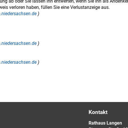
ung ab oder Sie lassen ihn entwerten, wenn Sie ihn als Andenke
weis verloren haben, füllen Sie eine Verlustanzeige aus.
ce.niedersachsen.de
)
ce.niedersachsen.de
)
ce.niedersachsen.de
)
Kontakt
Rathaus Langen