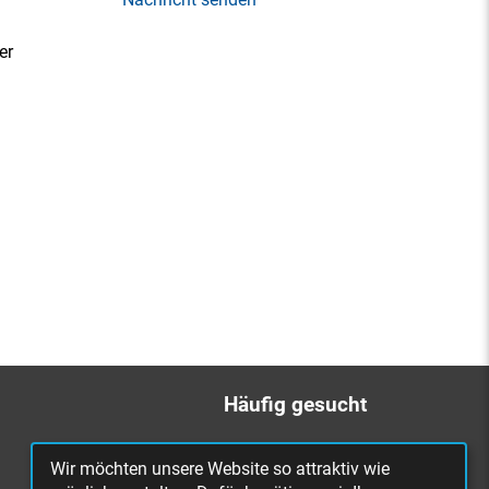
er
Häufig gesucht
Bürgerbüro
Wir möchten unsere Website so attraktiv wie
Online Rathaus