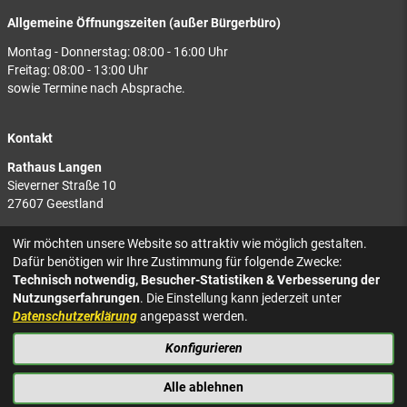
Allgemeine Öffnungszeiten (außer Bürgerbüro)
Montag - Donnerstag: 08:00 - 16:00 Uhr
Freitag: 08:00 - 13:00 Uhr
sowie Termine nach Absprache.
Kontakt
Rathaus Langen
Sieverner Straße 10
27607 Geestland
Rathaus Bad Bederkesa
Wir möchten unsere Website so attraktiv wie möglich gestalten.
Am Markt 8
Dafür benötigen wir Ihre Zustimmung für folgende Zwecke:
27624 Geestland
Technisch notwendig, Besucher-Statistiken & Verbesserung der
Nutzungserfahrungen
. Die Einstellung kann jederzeit unter
Tel.: 04743 937-2300
Datenschutzerklärung
angepasst werden.
Konfigurieren
KONTAKT
NACH OBEN
IMPRESSUM
Alle ablehnen
DATENSCHUTZ