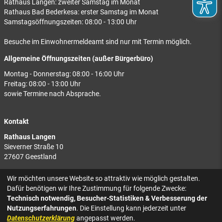
Rathaus Langen: zweiter Samstag im Monat
Rathaus Bad Bederkesa: erster Samstag im Monat
Samstagsöffnungszeiten: 08:00 - 13:00 Uhr
Besuche im Einwohnermeldeamt sind nur mit Termin möglich.
Allgemeine Öffnungszeiten (außer Bürgerbüro)
Montag - Donnerstag: 08:00 - 16:00 Uhr
Freitag: 08:00 - 13:00 Uhr
sowie Termine nach Absprache.
Kontakt
Rathaus Langen
Sieverner Straße 10
27607 Geestland
Rathaus Bad Bederkesa
Wir möchten unsere Website so attraktiv wie möglich gestalten.
Am Markt 8
Dafür benötigen wir Ihre Zustimmung für folgende Zwecke:
27624 Geestland
Technisch notwendig, Besucher-Statistiken & Verbesserung der
Nutzungserfahrungen
. Die Einstellung kann jederzeit unter
Tel.: 04743 937-2300
Datenschutzerklärung
angepasst werden.