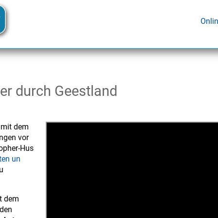
Onli
ter durch Geestland
 mit dem
ungen vor
topher-Hus
ten un
u
t dem
eden