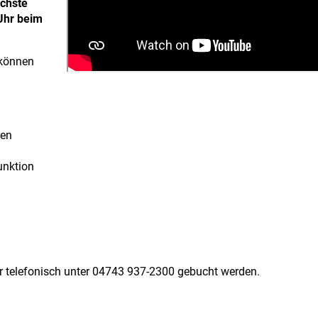
chste
 Uhr beim
können
sen
unktion
 telefonisch unter 04743 937-2300 gebucht werden.