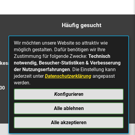
Häufig gesucht
Bürgerbüro
Wir möchten unsere Website so attraktiv wie
Online Rathaus
möglich gestalten. Dafür benötigen wir Ihre
Zustimmung für folgende Zwecke:
Technisch
Was erledige ich wo?
notwendig, Besucher-Statistiken & Verbesserung
rkesa
Stellenangebote
der Nutzungserfahrungen
. Die Einstellung kann
jederzeit unter
Datenschutzerklärung
angepasst
Mängelmeldung
werden.
Straßenbeleuchtung
300
defekt
Konfigurieren
Alle ablehnen
Alle akzeptieren
NACH OBEN