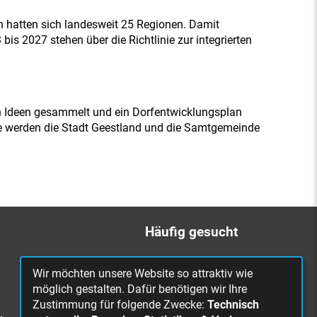
hatten sich landesweit 25 Regionen. Damit
s 2027 stehen über die Richtlinie zur integrierten
en Ideen gesammelt und ein Dorfentwicklungsplan
ine werden die Stadt Geestland und die Samtgemeinde
Häufig gesucht
Bürgerbüro
Wir möchten unsere Website so attraktiv wie
Online Rathaus
möglich gestalten. Dafür benötigen wir Ihre
Zustimmung für folgende Zwecke:
Technisch
Was erledige ich wo?