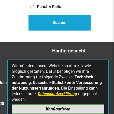
Kunst & Kultur
Häufig gesucht
Bürgerbüro
Wir möchten unsere Website so attraktiv wie
Online Rathaus
möglich gestalten. Dafür benötigen wir Ihre
Zustimmung für folgende Zwecke:
Technisch
Was erledige ich wo?
notwendig, Besucher-Statistiken & Verbesserung
rkesa
Stellenangebote
der Nutzungserfahrungen
. Die Einstellung kann
jederzeit unter
Datenschutzerklärung
angepasst
Mängelmeldung
werden.
Straßenbeleuchtung
300
defekt
Konfigurieren