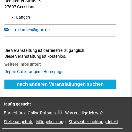
Debstedter Straße 5
27607 Geestland
Langen
rc-langen@gmx.de
Die Veranstaltung ist barrierefrei zugänglich.
Diese Veranstaltung ist kostenlos.
weitere Infos unter:
Repair Café Langen - Homepage
nach anderen Veranstaltungen suchen
Häufig gesucht
Bürgerbüro
Online Rathaus
Was erledige ich wo?
Stellenangebote
Mängelmeldung
Straßenbeleuchtung defekt