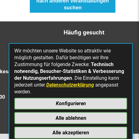
nach anderen Veranstaltungen
suchen
Häufig gesucht
Bürgerbüro
Wir möchten unsere Website so attraktiv wie
Online Rathaus
möglich gestalten. Dafür benötigen wir Ihre
Zustimmung für folgende Zwecke:
Technisch
Was erledige ich wo?
notwendig, Besucher-Statistiken & Verbesserung
rkesa
Stellenangebote
der Nutzungserfahrungen
. Die Einstellung kann
jederzeit unter
Datenschutzerklärung
angepasst
Mängelmeldung
werden.
Straßenbeleuchtung
300
defekt
Konfigurieren
Alle ablehnen
Alle akzeptieren