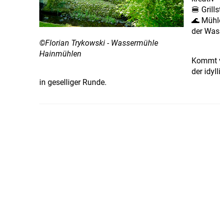
🍔 Grill
🌊 Mühle
der Was
©Florian Trykowski - Wassermühle
Hainmühlen
Kommt v
der idy
in geselliger Runde.