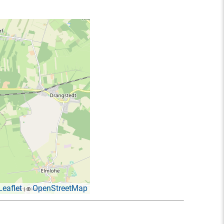
Leaflet
OpenStreetMap
| ©