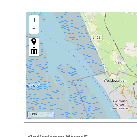
+
−
2 km
Straßenlampe Mängel
*