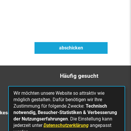
Häufig gesucht
Bürgerbüro
Wir möchten unsere Website so attraktiv wie
Online Rathaus
möglich gestalten. Dafür benötigen wir Ihre
Zustimmung für folgende Zwecke:
Technisch
Was erledige ich wo?
notwendig, Besucher-Statistiken & Verbesserung
rkesa
Stellenangebote
der Nutzungserfahrungen
. Die Einstellung kann
jederzeit unter
Datenschutzerklärung
angepasst
Mängelmeldung