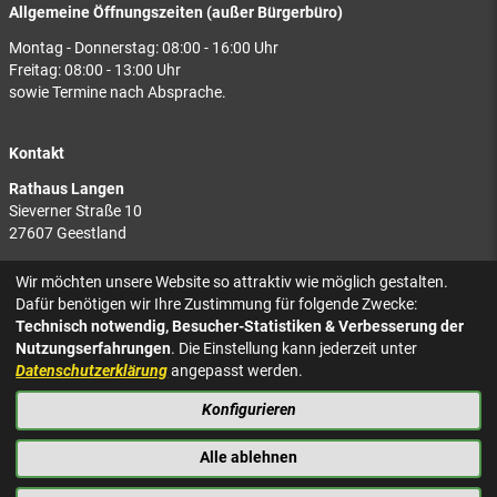
Allgemeine Öffnungszeiten (außer Bürgerbüro)
Montag - Donnerstag: 08:00 - 16:00 Uhr
Freitag: 08:00 - 13:00 Uhr
sowie Termine nach Absprache.
Kontakt
Rathaus Langen
Sieverner Straße 10
27607 Geestland
Rathaus Bad Bederkesa
Wir möchten unsere Website so attraktiv wie möglich gestalten.
Am Markt 8
Dafür benötigen wir Ihre Zustimmung für folgende Zwecke:
27624 Geestland
Technisch notwendig, Besucher-Statistiken & Verbesserung der
Nutzungserfahrungen
. Die Einstellung kann jederzeit unter
Tel.: 04743 937-2300
Datenschutzerklärung
angepasst werden.
Konfigurieren
KONTAKT
NACH OBEN
IMPRESSUM
Alle ablehnen
DATENSCHUTZ
BARRIEREFREIHEIT