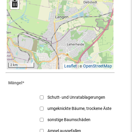
2 km
Leaflet
OpenStreetMap
| ©
Mängel
*
Schutt- und Unratablagerungen
umgeknickte Bäume, trockene Äste
sonstige Baumschäden
Ampel ausgefallen