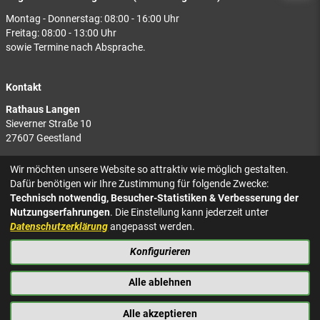
Montag - Donnerstag: 08:00 - 16:00 Uhr
Freitag: 08:00 - 13:00 Uhr
sowie Termine nach Absprache.
Kontakt
Rathaus Langen
Sieverner Straße 10
27607 Geestland
Rathaus Bad Bederkesa
Wir möchten unsere Website so attraktiv wie möglich gestalten.
Am Markt 8
Dafür benötigen wir Ihre Zustimmung für folgende Zwecke:
27624 Geestland
Technisch notwendig, Besucher-Statistiken & Verbesserung der
Nutzungserfahrungen
. Die Einstellung kann jederzeit unter
Tel.: 04743 937-2300
Datenschutzerklärung
angepasst werden.
Konfigurieren
KONTAKT
NACH OBEN
IMPRESSUM
Alle ablehnen
DATENSCHUTZ
BARRIEREFREIHEIT
Alle akzeptieren
PRESSE