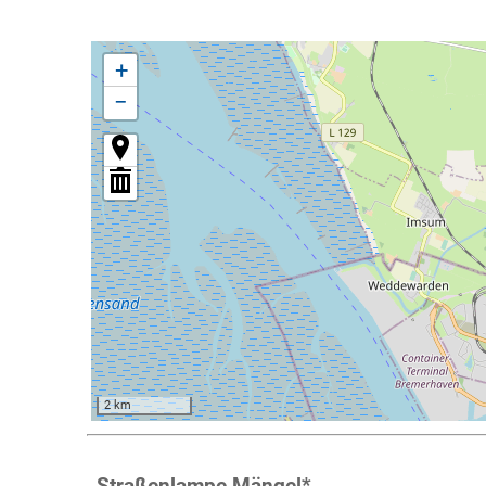
+
−
2 km
Straßenlampe Mängel
*