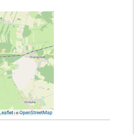
Leaflet
OpenStreetMap
| ©