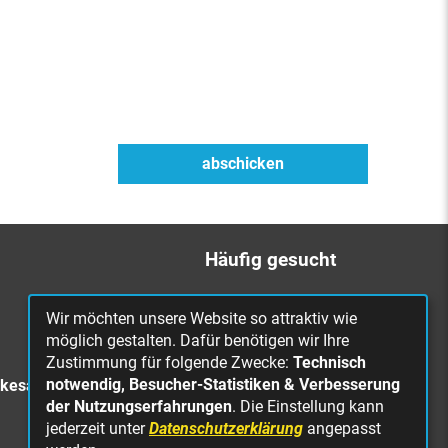
Häufig gesucht
Bürgerbüro
Wir möchten unsere Website so attraktiv wie
Online Rathaus
möglich gestalten. Dafür benötigen wir Ihre
Zustimmung für folgende Zwecke:
Technisch
Was erledige ich wo?
notwendig, Besucher-Statistiken & Verbesserung
rkesa
Stellenangebote
der Nutzungserfahrungen
. Die Einstellung kann
jederzeit unter
Datenschutzerklärung
angepasst
Mängelmeldung