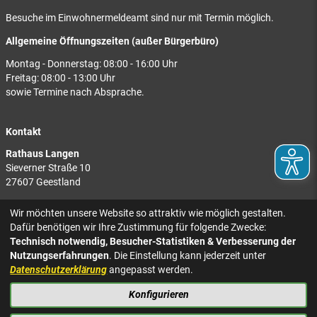
Besuche im Einwohnermeldeamt sind nur mit Termin möglich.
Allgemeine Öffnungszeiten (außer Bürgerbüro)
Montag - Donnerstag: 08:00 - 16:00 Uhr
Freitag: 08:00 - 13:00 Uhr
sowie Termine nach Absprache.
Kontakt
Rathaus Langen
Sieverner Straße 10
27607 Geestland
Rathaus Bad Bederkesa
Wir möchten unsere Website so attraktiv wie möglich gestalten.
Am Markt 8
Dafür benötigen wir Ihre Zustimmung für folgende Zwecke:
27624 Geestland
Technisch notwendig, Besucher-Statistiken & Verbesserung der
Nutzungserfahrungen
. Die Einstellung kann jederzeit unter
Tel.: 04743 937-2300
Datenschutzerklärung
angepasst werden.
Konfigurieren
KONTAKT
NACH OBEN