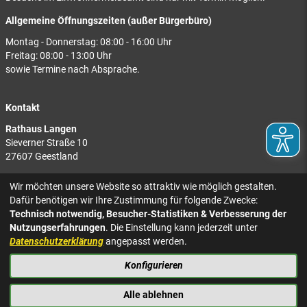
Allgemeine Öffnungszeiten (außer Bürgerbüro)
Montag - Donnerstag: 08:00 - 16:00 Uhr
Freitag: 08:00 - 13:00 Uhr
sowie Termine nach Absprache.
Kontakt
Rathaus Langen
Sieverner Straße 10
27607 Geestland
Rathaus Bad Bederkesa
Wir möchten unsere Website so attraktiv wie möglich gestalten.
Am Markt 8
Dafür benötigen wir Ihre Zustimmung für folgende Zwecke:
27624 Geestland
Technisch notwendig, Besucher-Statistiken & Verbesserung der
Nutzungserfahrungen
. Die Einstellung kann jederzeit unter
Tel.: 04743 937-2300
Datenschutzerklärung
angepasst werden.
Konfigurieren
KONTAKT
NACH OBEN
IMPRESSUM
Alle ablehnen
DATENSCHUTZ