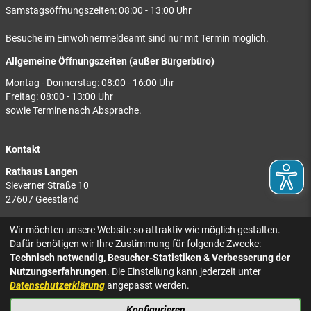
Samstagsöffnungszeiten: 08:00 - 13:00 Uhr
Besuche im Einwohnermeldeamt sind nur mit Termin möglich.
Allgemeine Öffnungszeiten (außer Bürgerbüro)
Montag - Donnerstag: 08:00 - 16:00 Uhr
Freitag: 08:00 - 13:00 Uhr
sowie Termine nach Absprache.
Kontakt
Rathaus Langen
Sieverner Straße 10
27607 Geestland
Rathaus Bad Bederkesa
Wir möchten unsere Website so attraktiv wie möglich gestalten.
Am Markt 8
Dafür benötigen wir Ihre Zustimmung für folgende Zwecke:
27624 Geestland
Technisch notwendig, Besucher-Statistiken & Verbesserung der
Nutzungserfahrungen
. Die Einstellung kann jederzeit unter
Tel.: 04743 937-2300
Datenschutzerklärung
angepasst werden.
Konfigurieren