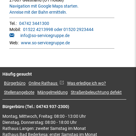
27607 Geestland (OT Holßel)
Navigation mit Google Maps starten.
Anreise mit der Bahn ermitteln.
Tel.:
04742 3441300
Mobil:
01522 4213998 oder 01520 2923444
info@so-servicegruppe.de
Web:
www.so-servicegruppe.de
Häufig gesucht
Bürgerbüro
Online Rathaus
Was erledige ich wo?
Stellenangebote
Mängelmeldung
Straßenbeleuchtung defekt
Bürgerbüro (Tel.: 04743 937-2300)
Montag, Mittwoch, Freitag: 08:00 - 13:00 Uhr
Dienstag, Donnerstag: 08:00 - 18:00 Uhr
Rathaus Langen: zweiter Samstag im Monat
Rathaus Bad Bederkesa: erster Samstag im Monat