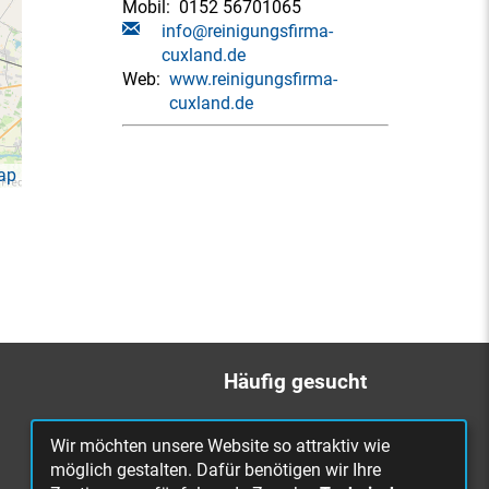
Mobil:
0152 56701065
info@reinigungsfirma-
cuxland.de
Web:
www.reinigungsfirma-
cuxland.de
ap
Häufig gesucht
Bürgerbüro
Wir möchten unsere Website so attraktiv wie
Online Rathaus
möglich gestalten. Dafür benötigen wir Ihre