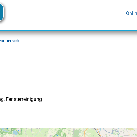
Onli
enübersicht
g, Fensterreinigung