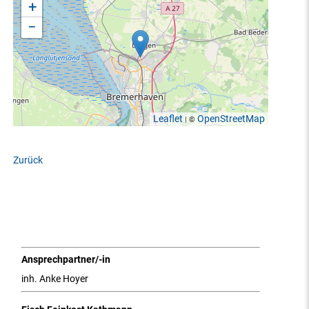
+
−
Leaflet
OpenStreetMap
| ©
Zurück
Ansprechpartner/-in
inh. Anke Hoyer