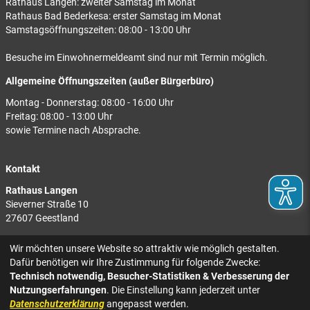
Rathaus Langen: zweiter Samstag im Monat
Rathaus Bad Bederkesa: erster Samstag im Monat
Samstagsöffnungszeiten: 08:00 - 13:00 Uhr
Besuche im Einwohnermeldeamt sind nur mit Termin möglich.
Allgemeine Öffnungszeiten (außer Bürgerbüro)
Montag - Donnerstag: 08:00 - 16:00 Uhr
Freitag: 08:00 - 13:00 Uhr
sowie Termine nach Absprache.
Kontakt
Rathaus Langen
Sieverner Straße 10
27607 Geestland
Rathaus Bad Bederkesa
Wir möchten unsere Website so attraktiv wie möglich gestalten.
Am Markt 8
Dafür benötigen wir Ihre Zustimmung für folgende Zwecke:
27624 Geestland
Technisch notwendig, Besucher-Statistiken & Verbesserung der
Nutzungserfahrungen
. Die Einstellung kann jederzeit unter
Tel.: 04743 937-2300
Datenschutzerklärung
angepasst werden.