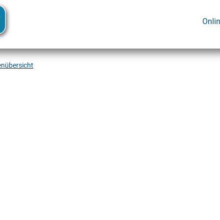
Onli
enübersicht