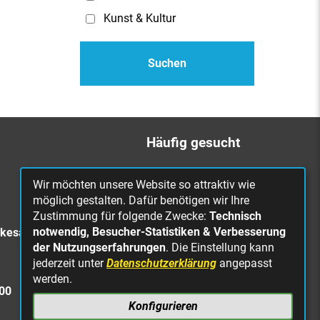
Kunst & Kultur
Häufig gesucht
Bürgerbüro
Wir möchten unsere Website so attraktiv wie
Online Rathaus
möglich gestalten. Dafür benötigen wir Ihre
Zustimmung für folgende Zwecke:
Technisch
Was erledige ich wo?
notwendig, Besucher-Statistiken & Verbesserung
rkesa
Stellenangebote
der Nutzungserfahrungen
. Die Einstellung kann
jederzeit unter
Datenschutzerklärung
angepasst
Mängelmeldung
werden.
Straßenbeleuchtung
300
defekt
Konfigurieren