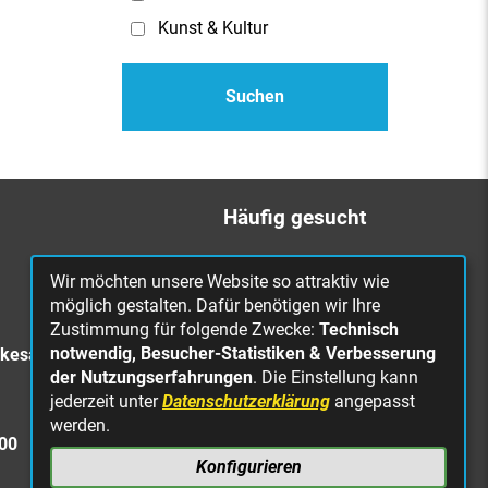
Kunst & Kultur
Häufig gesucht
Bürgerbüro
Wir möchten unsere Website so attraktiv wie
Online Rathaus
möglich gestalten. Dafür benötigen wir Ihre
Zustimmung für folgende Zwecke:
Technisch
Was erledige ich wo?
notwendig, Besucher-Statistiken & Verbesserung
rkesa
Stellenangebote
der Nutzungserfahrungen
. Die Einstellung kann
jederzeit unter
Datenschutzerklärung
angepasst
Mängelmeldung
werden.
Straßenbeleuchtung
300
defekt
Konfigurieren