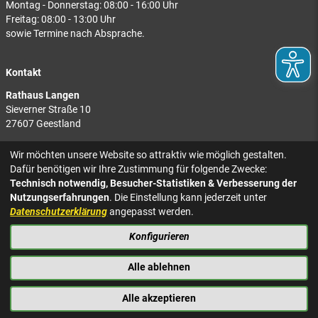
Montag - Donnerstag: 08:00 - 16:00 Uhr
Freitag: 08:00 - 13:00 Uhr
sowie Termine nach Absprache.
Kontakt
Rathaus Langen
Sieverner Straße 10
27607 Geestland
Rathaus Bad Bederkesa
Wir möchten unsere Website so attraktiv wie möglich gestalten.
Am Markt 8
Dafür benötigen wir Ihre Zustimmung für folgende Zwecke:
27624 Geestland
Technisch notwendig, Besucher-Statistiken & Verbesserung der
Nutzungserfahrungen
. Die Einstellung kann jederzeit unter
Tel.: 04743 937-2300
Datenschutzerklärung
angepasst werden.
Konfigurieren
KONTAKT
NACH OBEN
IMPRESSUM
Alle ablehnen
DATENSCHUTZ
BARRIEREFREIHEIT
Alle akzeptieren
PRESSE