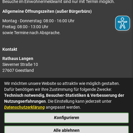
Besuche im Einwohnermeldeamt sind nur mit Termin möglich.
Allgemeine Öffnungszeiten (außer Bürgerbüro)
Montag - Donnerstag: 08:00 - 16:00 Uhr
Freitag: 08:00 - 13:00 Uhr
sowie Termine nach Absprache.
Kontakt
Rathaus Langen
Sieverner Straße 10
27607 Geestland
Rathaus Bad Bederkesa
Wir möchten unsere Website so attraktiv wie möglich gestalten.
Am Markt 8
Dafür benötigen wir Ihre Zustimmung für folgende Zwecke:
27624 Geestland
Technisch notwendig, Besucher-Statistiken & Verbesserung der
Nutzungserfahrungen
. Die Einstellung kann jederzeit unter
Tel.: 04743 937-2300
Datenschutzerklärung
angepasst werden.
Konfigurieren
KONTAKT
NACH OBEN
IMPRESSUM
Alle ablehnen