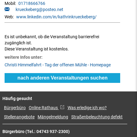
Mobil:
01718666766
krueckeberg@posteo.net
Web:
www.linkedin.com/in/kathrinkrueckeberg/
Es ist unbekannt, ob die Veranstaltung barrierefrei
zugänglich ist.
Diese Veranstaltung ist kostenlos.
weitere Infos unter:
Christi Himmelfahrt - Tag der offenen Mühle - Homepage
nach anderen Veranstaltungen suchen
Häufig gesucht
Bürgerbüro
Online Rathaus
Was erledige ich wo?
Stellenangebote
Mängelmeldung
Straßenbeleuchtung defekt
Bürgerbüro (Tel.: 04743 937-2300)