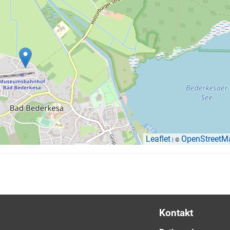
Leaflet
OpenStreetM
| ©
Kontakt