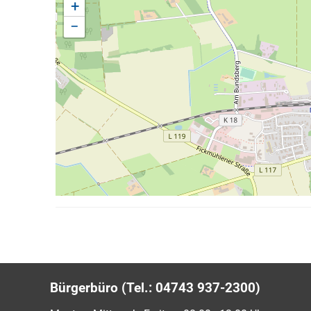
+
−
Bürgerbüro (Tel.: 04743 937-2300)