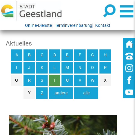
Online-Dienste
Terminvereinbarung
Kontakt
Aktuelles
A
B
C
D
E
F
G
H
I
J
K
L
M
N
O
P
Q
R
S
T
U
V
W
X
Y
Z
andere
alle