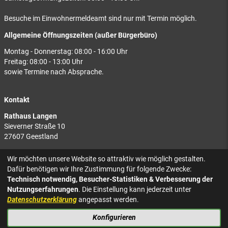
Besuche im Einwohnermeldeamt sind nur mit Termin möglich.
Allgemeine Öffnungszeiten (außer Bürgerbüro)
Montag - Donnerstag: 08:00 - 16:00 Uhr
Freitag: 08:00 - 13:00 Uhr
sowie Termine nach Absprache.
Kontakt
Rathaus Langen
Sieverner Straße 10
27607 Geestland
Rathaus Bad Bederkesa
Wir möchten unsere Website so attraktiv wie möglich gestalten.
Am Markt 8
Dafür benötigen wir Ihre Zustimmung für folgende Zwecke:
27624 Geestland
Technisch notwendig, Besucher-Statistiken & Verbesserung der
Nutzungserfahrungen
. Die Einstellung kann jederzeit unter
Tel.: 04743 937-2300
Datenschutzerklärung
angepasst werden.
Konfigurieren
KONTAKT
NACH OBEN