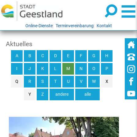
Online-Dienste
Terminvereinbarung
Kontakt
Aktuelles
A
B
C
D
E
F
G
H
I
J
K
L
M
N
O
P
Q
R
S
T
U
V
W
X
Y
Z
andere
alle