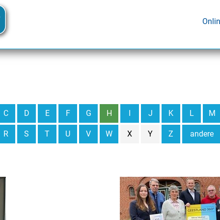
Onli
C
D
E
F
G
H
I
J
K
L
M
R
S
T
U
V
W
X
Y
Z
andere