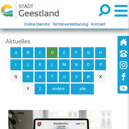
Online-Dienste
Terminvereinbarung
Kontakt
Aktuelles
A
B
C
D
E
F
G
H
I
J
K
L
M
N
O
P
Q
R
S
T
U
V
W
X
Y
Z
andere
alle