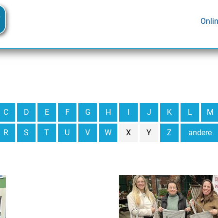
Onli
C
D
E
F
G
H
I
J
K
L
M
R
S
T
U
V
W
X
Y
Z
andere