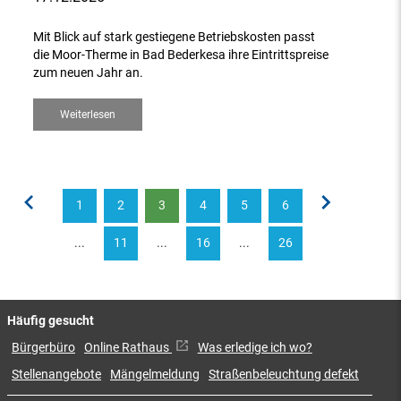
Mit Blick auf stark gestiegene Betriebskosten passt
die Moor-Therme in Bad Bederkesa ihre Eintrittspreise
zum neuen Jahr an.
Weiterlesen
1
2
3
4
5
6
...
11
...
16
...
26
Häufig gesucht
Bürgerbüro
Online Rathaus
Was erledige ich wo?
Stellenangebote
Mängelmeldung
Straßenbeleuchtung defekt