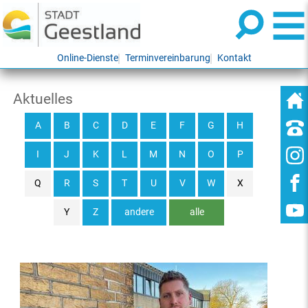
Online-Dienste
Terminvereinbarung
Kontakt
Aktuelles
A
B
C
D
E
F
G
H
I
J
K
L
M
N
O
P
Q
R
S
T
U
V
W
X
Y
Z
andere
alle