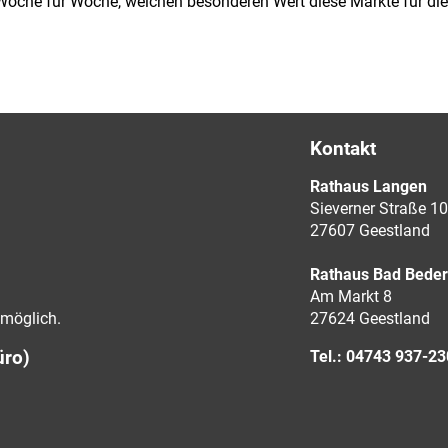
 Woche für Woche, welchen besonderen Wert diese Märkte für di
Kontakt
Rathaus Langen
Sieverner Straße 10
27607 Geestland
Rathaus Bad Bede
Am Markt 8
möglich.
27624 Geestland
üro)
Tel.: 04743 937-2