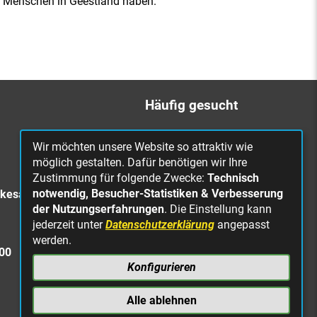
e Menschen in Geestland haben.
Häufig gesucht
Bürgerbüro
Wir möchten unsere Website so attraktiv wie
Online Rathaus
möglich gestalten. Dafür benötigen wir Ihre
Zustimmung für folgende Zwecke:
Technisch
Was erledige ich wo?
notwendig, Besucher-Statistiken & Verbesserung
rkesa
Stellenangebote
der Nutzungserfahrungen
. Die Einstellung kann
jederzeit unter
Datenschutzerklärung
angepasst
Mängelmeldung
werden.
Straßenbeleuchtung
300
defekt
Konfigurieren
Alle ablehnen