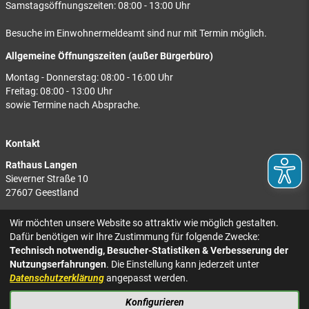
Samstagsöffnungszeiten: 08:00 - 13:00 Uhr
Besuche im Einwohnermeldeamt sind nur mit Termin möglich.
Allgemeine Öffnungszeiten (außer Bürgerbüro)
Montag - Donnerstag: 08:00 - 16:00 Uhr
Freitag: 08:00 - 13:00 Uhr
sowie Termine nach Absprache.
Kontakt
Rathaus Langen
Sieverner Straße 10
27607 Geestland
Rathaus Bad Bederkesa
Wir möchten unsere Website so attraktiv wie möglich gestalten.
Am Markt 8
Dafür benötigen wir Ihre Zustimmung für folgende Zwecke:
27624 Geestland
Technisch notwendig, Besucher-Statistiken & Verbesserung der
Nutzungserfahrungen
. Die Einstellung kann jederzeit unter
Tel.: 04743 937-2300
Datenschutzerklärung
angepasst werden.
Konfigurieren