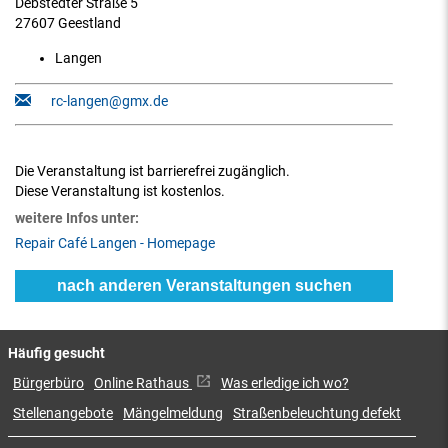
Debstedter Straße 5
27607 Geestland
Langen
rc-langen@gmx.de
Die Veranstaltung ist barrierefrei zugänglich.
Diese Veranstaltung ist kostenlos.
weitere Infos unter:
Repair Café Langen - Homepage
nach anderen Veranstaltungen suchen
Häufig gesucht
Bürgerbüro
Online Rathaus
Was erledige ich wo?
Stellenangebote
Mängelmeldung
Straßenbeleuchtung defekt