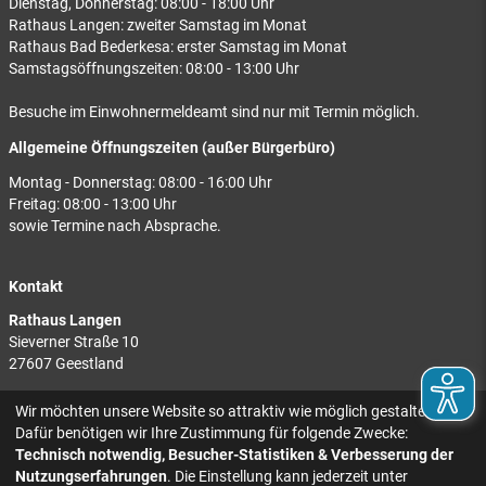
Dienstag, Donnerstag: 08:00 - 18:00 Uhr
Rathaus Langen: zweiter Samstag im Monat
Rathaus Bad Bederkesa: erster Samstag im Monat
Samstagsöffnungszeiten: 08:00 - 13:00 Uhr
Besuche im Einwohnermeldeamt sind nur mit Termin möglich.
Allgemeine Öffnungszeiten (außer Bürgerbüro)
Montag - Donnerstag: 08:00 - 16:00 Uhr
Freitag: 08:00 - 13:00 Uhr
sowie Termine nach Absprache.
Kontakt
Rathaus Langen
Sieverner Straße 10
27607 Geestland
Rathaus Bad Bederkesa
Wir möchten unsere Website so attraktiv wie möglich gestalten.
Am Markt 8
Dafür benötigen wir Ihre Zustimmung für folgende Zwecke:
27624 Geestland
Technisch notwendig, Besucher-Statistiken & Verbesserung der
Nutzungserfahrungen
. Die Einstellung kann jederzeit unter