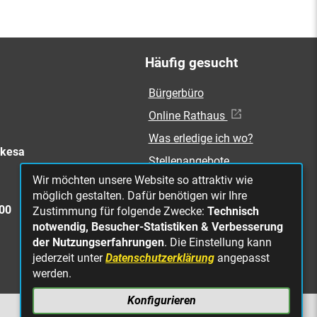
Häufig gesucht
Bürgerbüro
Online Rathaus
Was erledige ich wo?
rkesa
Stellenangebote
Wir möchten unsere Website so attraktiv wie
Mängelmeldung
möglich gestalten. Dafür benötigen wir Ihre
Straßenbeleuchtung
300
Zustimmung für folgende Zwecke:
Technisch
defekt
notwendig, Besucher-Statistiken & Verbesserung
der Nutzungserfahrungen
. Die Einstellung kann
jederzeit unter
Datenschutzerklärung
angepasst
werden.
Konfigurieren
NACH OBEN