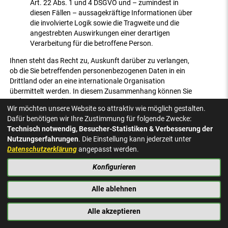
Art. 22 Abs. 1 und 4 DSGVO und – zumindest in
diesen Fällen – aussagekräftige Informationen über
die involvierte Logik sowie die Tragweite und die
angestrebten Auswirkungen einer derartigen
Verarbeitung für die betroffene Person.
Ihnen steht das Recht zu, Auskunft darüber zu verlangen,
ob die Sie betreffenden personenbezogenen Daten in ein
Drittland oder an eine internationale Organisation
übermittelt werden. In diesem Zusammenhang können Sie
verlangen, über die geeigneten Garantien gem. Art. 46
Wir möchten unsere Website so attraktiv wie möglich gestalten.
DSGVO im Zusammenhang mit der Übermittlung
Dafür benötigen wir Ihre Zustimmung für folgende Zwecke:
unterrichtet zu werden.
Technisch notwendig, Besucher-Statistiken & Verbesserung der
Nutzungserfahrungen
. Die Einstellung kann jederzeit unter
2. Recht auf Berichtigung nach Art. 16 DSGVO
Datenschutzerklärung
angepasst werden.
Sie haben ein Recht auf Berichtigung und/oder
Vervollständigung gegenüber dem Verantwortlichen, sofern
Konfigurieren
die verarbeiteten personenbezogenen Daten, die Sie
betreffen, unrichtig oder unvollständig sind. Der
Alle ablehnen
Verantwortliche hat die Berichtigung unverzüglich
vorzunehmen.
Alle akzeptieren
3. Recht auf Löschung nach Art. 17 DSGVO (“Recht auf