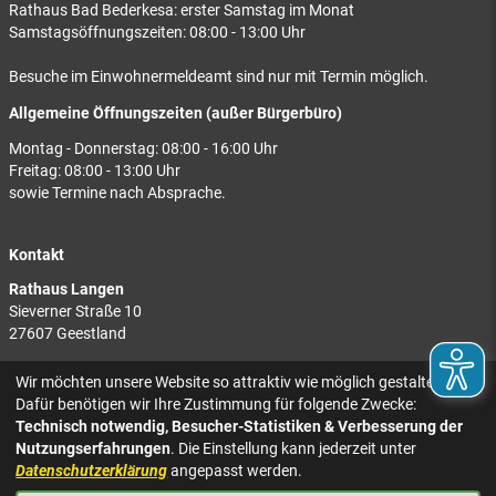
Rathaus Bad Bederkesa: erster Samstag im Monat
Samstagsöffnungszeiten: 08:00 - 13:00 Uhr
Besuche im Einwohnermeldeamt sind nur mit Termin möglich.
Allgemeine Öffnungszeiten (außer Bürgerbüro)
Montag - Donnerstag: 08:00 - 16:00 Uhr
Freitag: 08:00 - 13:00 Uhr
sowie Termine nach Absprache.
Kontakt
Rathaus Langen
Sieverner Straße 10
27607 Geestland
Rathaus Bad Bederkesa
Wir möchten unsere Website so attraktiv wie möglich gestalten.
Am Markt 8
Dafür benötigen wir Ihre Zustimmung für folgende Zwecke:
27624 Geestland
Technisch notwendig, Besucher-Statistiken & Verbesserung der
Nutzungserfahrungen
. Die Einstellung kann jederzeit unter
Tel.: 04743 937-2300
Datenschutzerklärung
angepasst werden.