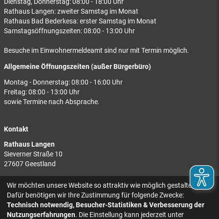
Dienstag, Donnerstag: 08:00 - 18:00 Uhr
Rathaus Langen: zweiter Samstag im Monat
Rathaus Bad Bederkesa: erster Samstag im Monat
Samstagsöffnungszeiten: 08:00 - 13:00 Uhr
Besuche im Einwohnermeldeamt sind nur mit Termin möglich.
Allgemeine Öffnungszeiten (außer Bürgerbüro)
Montag - Donnerstag: 08:00 - 16:00 Uhr
Freitag: 08:00 - 13:00 Uhr
sowie Termine nach Absprache.
Kontakt
Rathaus Langen
Sieverner Straße 10
27607 Geestland
Rathaus Bad Bederkesa
Wir möchten unsere Website so attraktiv wie möglich gestalten.
Am Markt 8
Dafür benötigen wir Ihre Zustimmung für folgende Zwecke:
27624 Geestland
Technisch notwendig, Besucher-Statistiken & Verbesserung der
Nutzungserfahrungen
. Die Einstellung kann jederzeit unter